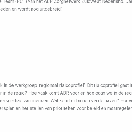
e Team (RCT) van het ABR Zorgnetwerk Zuidwest Nederland. Daarv
eden en wordt nog uitgebreid.’
n de werkgroep ‘regionaal risicoprofiel’. Dit risicoprofiel gaat 
 er in de regio? Hoe vaak komt ABR voor en hoe gaan we in de reg
 reisgedrag van mensen. Wat komt er binnen via de haven? Hoeve
plan en het stellen van prioriteiten voor beleid en maatregelen