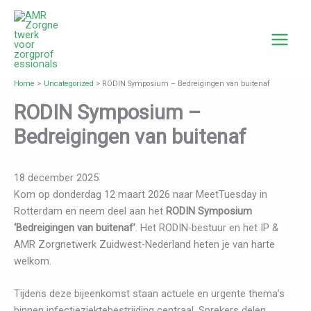
Ga
naar
de
inhoud
Home
Uncategorized
RODIN Symposium – Bedreigingen van buitenaf
RODIN Symposium –
Bedreigingen van buitenaf
18 december 2025
Kom op donderdag 12 maart 2026 naar MeetTuesday in
Rotterdam en neem deel aan het
RODIN Symposium
‘Bedreigingen van buitenaf’
. Het RODIN-bestuur en het IP &
AMR Zorgnetwerk Zuidwest-Nederland heten je van harte
welkom.
Tijdens deze bijeenkomst staan actuele en urgente thema’s
binnen infectieziektebestrijding centraal. Sprekers delen